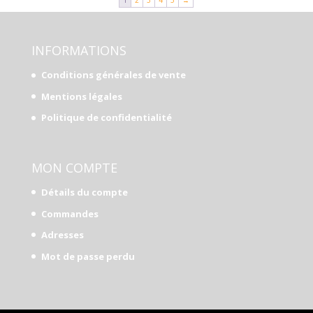
1
2
3
4
5
→
INFORMATIONS
Conditions générales de vente
Mentions légales
Politique de confidentialité
MON COMPTE
Détails du compte
Commandes
Adresses
Mot de passe perdu