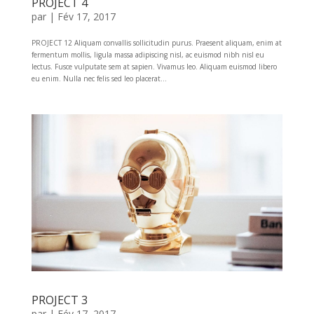
PROJECT 4
par
|
Fév 17, 2017
PROJECT 12 Aliquam convallis sollicitudin purus. Praesent aliquam, enim at
fermentum mollis, ligula massa adipiscing nisl, ac euismod nibh nisl eu
lectus. Fusce vulputate sem at sapien. Vivamus leo. Aliquam euismod libero
eu enim. Nulla nec felis sed leo placerat...
PROJECT 3
par
|
Fév 17, 2017