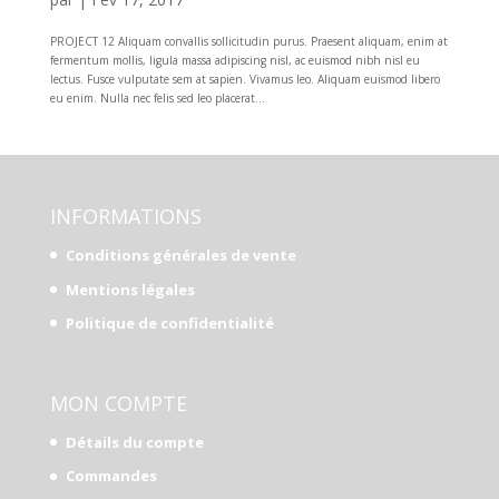
PROJECT 12 Aliquam convallis sollicitudin purus. Praesent aliquam, enim at
fermentum mollis, ligula massa adipiscing nisl, ac euismod nibh nisl eu
lectus. Fusce vulputate sem at sapien. Vivamus leo. Aliquam euismod libero
eu enim. Nulla nec felis sed leo placerat...
INFORMATIONS
Conditions générales de vente
Mentions légales
Politique de confidentialité
MON COMPTE
Détails du compte
Commandes