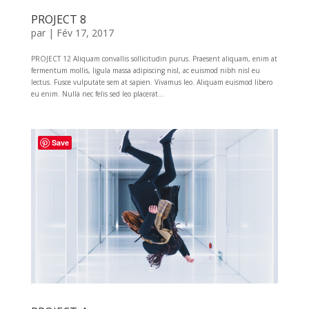
PROJECT 8
par
|
Fév 17, 2017
PROJECT 12 Aliquam convallis sollicitudin purus. Praesent aliquam, enim at
fermentum mollis, ligula massa adipiscing nisl, ac euismod nibh nisl eu
lectus. Fusce vulputate sem at sapien. Vivamus leo. Aliquam euismod libero
eu enim. Nulla nec felis sed leo placerat...
Save