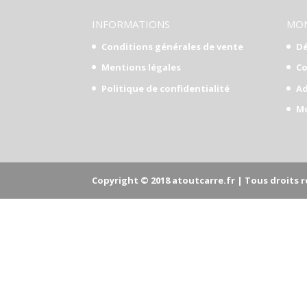
INFORMATIONS
MO
Conditions générales de vente
Dé
Mentions légales
C
Politique de confidentialité
Ad
Mo
Copyright © 2018 atoutcarre.fr | Tous droits ré