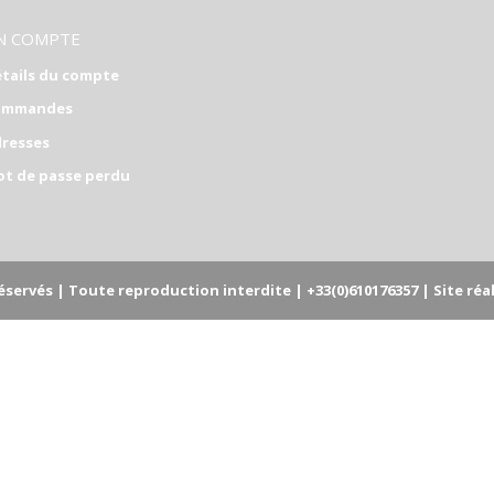
N COMPTE
tails du compte
ommandes
resses
t de passe perdu
servés | Toute reproduction interdite | +33(0)610176357 | Site réali