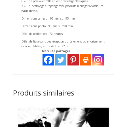
6 – Une pose avec colle et joint carrelage classiques
7 – Un nettoyage à l’éponge avec produits ménagers classiques
(sauf abrasif)
Dimensions carreau : 95 mm sur 95 mm
Dimensions photo : 90 mm sur 90 mm
Délai de réalisation : 72 heures
Délai de livraison : dès réception du paiement ou encaissement
(voir modalités), entre 48 h et 72 h
Merci de partager
Produits similaires