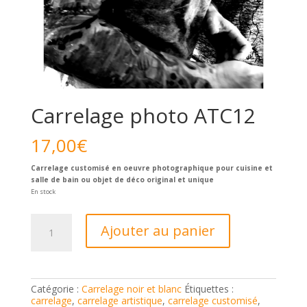
Carrelage photo ATC12
17,00
€
Carrelage customisé en oeuvre photographique pour cuisine et
salle de bain ou objet de déco original et unique
En stock
quantité
Ajouter au panier
de
Carrelage
photo
ATC12
Catégorie :
Carrelage noir et blanc
Étiquettes :
carrelage
,
carrelage artistique
,
carrelage customisé
,