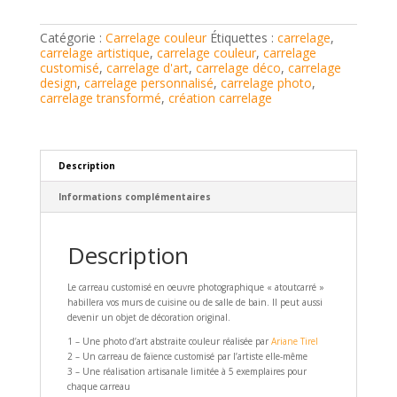
ATCC011
Catégorie :
Carrelage couleur
Étiquettes :
carrelage
,
carrelage artistique
,
carrelage couleur
,
carrelage
customisé
,
carrelage d'art
,
carrelage déco
,
carrelage
design
,
carrelage personnalisé
,
carrelage photo
,
carrelage transformé
,
création carrelage
Description
Informations complémentaires
Description
Le carreau customisé en oeuvre photographique « atoutcarré »
habillera vos murs de cuisine ou de salle de bain. Il peut aussi
devenir un objet de décoration original.
1 – Une photo d’art abstraite couleur réalisée par
Ariane Tirel
2 – Un carreau de faïence customisé par l’artiste elle-même
3 – Une réalisation artisanale limitée à 5 exemplaires pour
chaque carreau