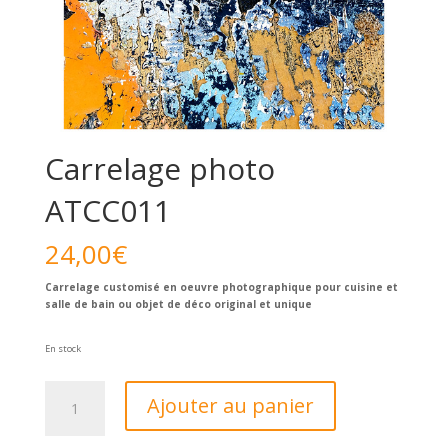
Carrelage photo
ATCC011
24,00
€
Carrelage customisé en oeuvre photographique pour cuisine et
salle de bain ou objet de déco original et unique
En stock
quantité
Ajouter au panier
de
Carrelage
photo