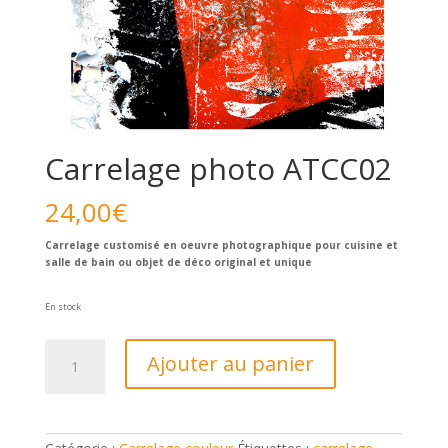
Carrelage photo ATCC02
24,00
€
Carrelage customisé en oeuvre photographique pour cuisine et
salle de bain ou objet de déco original et unique
En stock
quantité
Ajouter au panier
de
Carrelage
photo
ATCC02