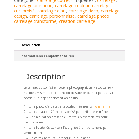
Catégorie :
Carrelage couleur
Étiquettes :
carrelage
,
carrelage artistique
,
carrelage couleur
,
carrelage
customisé
,
carrelage d'art
,
carrelage déco
,
carrelage
design
,
carrelage personnalisé
,
carrelage photo
,
carrelage transformé
,
création carrelage
Description
Informations complémentaires
Description
Le carreau customisé en oeuvre photographique « atoutcarré »
habillera vos murs de cuisine ou de salle de bain. Il peut aussi
devenir un objet de décoration original.
1 – Une photo d’art abstraite couleur réalisée par
Ariane Tirel
2 – Un carreau de faïence customisé par l’artiste elle-même
3 – Une réalisation artisanale limitée à 5 exemplaires pour
chaque carreau
4 – Une haute résistance à l’eau grâce à un traitement par
vernis marin
5 – Un carrelage mural intérieur uniquement